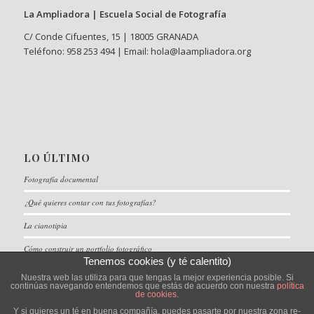
La Ampliadora | Escuela Social de Fotografía
C/ Conde Cifuentes, 15 | 18005 GRANADA
Teléfono: 958 253 494 | Email: hola@laampliadora.org
LO ÚLTIMO
Fotografía documental
¿Qué quieres contar con tus fotografías?
La cianotipia
Cómo construir un portfolio fotográfico
Tenemos cookies (y té calentito)
Nuestra web las utiliza para que tengas la mejor experiencia posible. Si
continúas navegando entendemos que estás de acuerdo con nuestra
política
de cookies
.
Y si quieres un té en buena compañía, puedes pasarte por nuestra zona re-