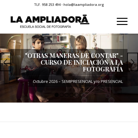
TLF. 958 253 494 - hola@laampliadora.org
1
2
3
4
5
6