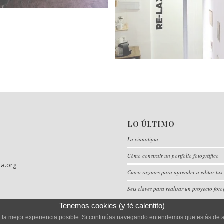
as
convivencia.
Ampliadora ha creado un pequeñ
En recuerdo al antiguo bar que e
Zona Re-Lax
LO ÚLTIMO
La cianotipia
Cómo construir un portfolio fotográfico
ra.org
Cinco razones para aprender a editar tus 
Seis claves para realizar un proyecto foto
Tenemos cookies (y té calentito)
as la mejor experiencia posible. Si continúas navegando entendemos que estás de