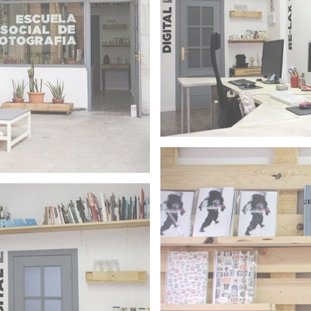
alumnos.
Punto de información de las ac
Recepción
ficas o el Cine al Aire Libre.
erano y realizar actividades de