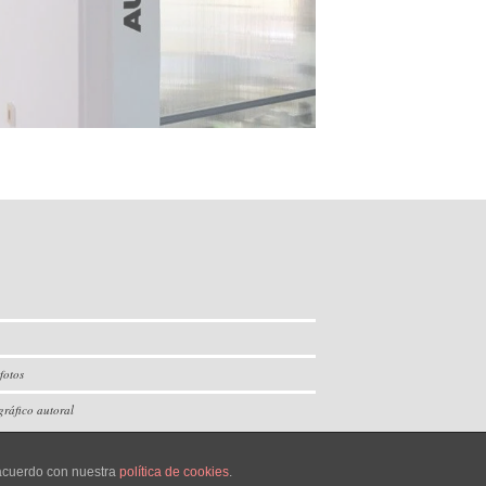
o espacio para el descanso y la
xistía anteriormente, el equipo de La
fotos
gráfico autoral
 acuerdo con nuestra
política de cookies
.