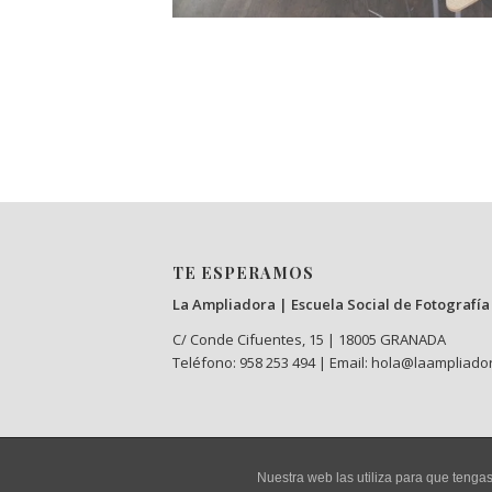
Zona de trabajo para las sesiones formativ
Aula
TE ESPERAMOS
La Ampliadora | Escuela Social de Fotografía
C/ Conde Cifuentes, 15 | 18005 GRANADA
Teléfono: 958 253 494 | Email: hola@laampliado
Nuestra web las utiliza para que teng