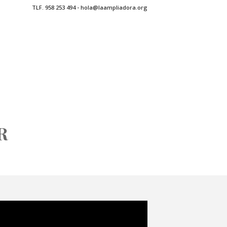
TLF. 958 253 494 - hola@laampliadora.org
R