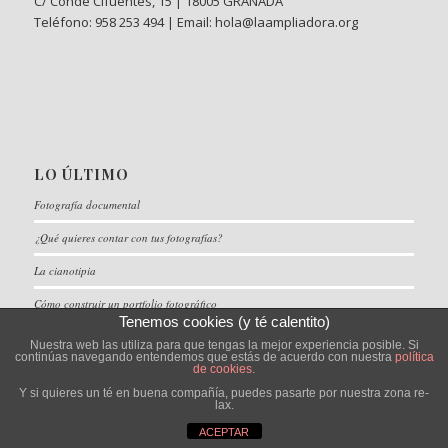
C/ Conde Cifuentes, 15 | 18005 GRANADA
Teléfono: 958 253 494 | Email: hola@laampliadora.org
LO ÚLTIMO
Fotografía documental
¿Qué quieres contar con tus fotografías?
La cianotipia
Cómo construir un portfolio fotográfico
Tenemos cookies (y té calentito)
Nuestra web las utiliza para que tengas la mejor experiencia posible. Si
continúas navegando entendemos que estás de acuerdo con nuestra
política
de cookies
.
Y si quieres un té en buena compañía, puedes pasarte por nuestra zona re-
lax.
© La Ampliadora | Escuela Social de Fotografía de Granada
ACEPTAR