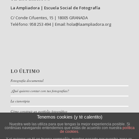
La Ampliadora | Escuela Social de Fotografía
C/ Conde Cifuentes, 15 | 18005 GRANADA
Teléfono: 958 253 494 | Email: hola@laampliadora.org
LO ÚLTIMO
Fotografía documental
¿Qué quieres contar con tus fotografías?
La cianotipia
Cómo construir un portfolio fotográfico
Tenemos cookies (y té calentito)
Nuestra web las utiliza para que tengas la mejor experiencia posible. Si
continúas navegando entendemos que estás de acuerdo con nuestra
política
de cookies
.