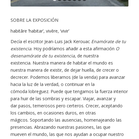
1
2
3
4
5
6
7
SOBRE LA EXPOSICIÓN
habitāre ‘habitar’, vivĕre, ‘vivir’
Decía el escritor Jean-Luis Jack Kerouac
Enamórate de tu
existencia
. Hoy podríamos añadir a esta afirmación
O
desenamórate de tu existencia
, de nuestra
existencia. Nuestra manera de habitar el mundo es
nuestra manera de existir, de dejar huella, de crecer o
decrecer. Podemos liberarnos (de la venda) para avanzar
hacia la luz de la verdad, o continuar en la
cómoda lobreguez. Puede que tengamos la fuerza interior
para huir de las sombras y escapar. Viajar, avanzar y
dar pasos, temerosos pero certeros. Crecer, aceptando
los cambios, en ocasiones duros, en otras
mágicos. Soportando las ausencias, homenajeando las
presencias. Abrazando nuestras pasiones, las que
mueven el mundo, las que nos ayudan a ocupar nuestro