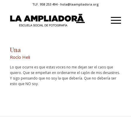
TLF. 958 253 494 - hola@laampliadora.org
Una
Rocío Heli
Lo que ocurre es que estas voces no me dejan ser el caos que
quiero. Que se empeñan en ordenarme el cajón de mis desastres.
Y sigo pensando que no soy la que debería. Que no debería ser
esto que NO soy.
Please set a mobile device fallback image for this video in
your wordpress backend