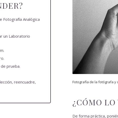
NDER?
e Fotografía Analógica
ar un Laboratorio
mm.
ro.
s de prueba.
elección, reencuadre,
Fotografía de la fotógrafa y
¿CÓMO LO 
De forma práctica, poni