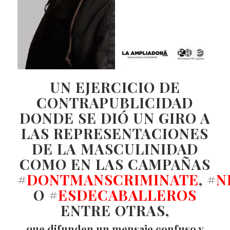
UN EJERCICIO DE
CONTRAPUBLICIDAD
DONDE SE DIÓ UN GIRO A
LAS REPRESENTACIONES
DE LA MASCULINIDAD
COMO EN LAS CAMPAÑAS
#
DONTMANSCRIMINATE
, #
N
O #
ESDECABALLEROS
ENTRE OTRAS,
que difunden un mensaje confuso y