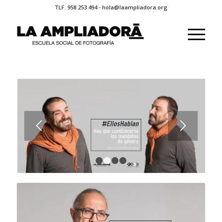
TLF. 958 253 494 - hola@laampliadora.org
1
2
3
4