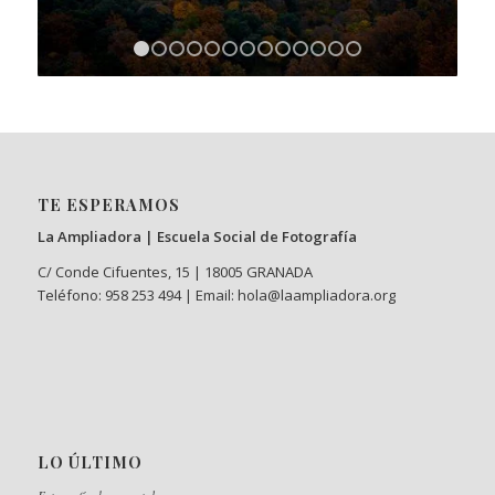
1
2
3
4
5
6
7
8
9
10
11
12
13
TE ESPERAMOS
La Ampliadora | Escuela Social de Fotografía
C/ Conde Cifuentes, 15 | 18005 GRANADA
Teléfono: 958 253 494 | Email: hola@laampliadora.org
LO ÚLTIMO