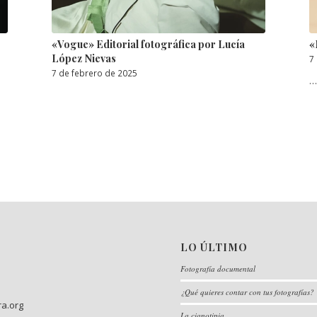
«Vogue» Editorial fotográfica por Lucía
«
López Nievas
7
7 de febrero de 2025
…
LO ÚLTIMO
Fotografía documental
¿Qué quieres contar con tus fotografías?
ra.org
La cianotipia