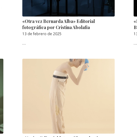
«Otra vez Bernarda Alba» Editorial
«
fotográfica por Cristina Abolafia
B
13 de febrero de 2025
1
…
…