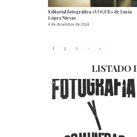
Editorial fotográfica «VOGUE» de Lucía
López Nievas
4 de diciembre de 2024
1
2
3
›
»
LISTADO 