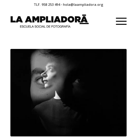
TLF. 958 253 494 - hola@laampliadora.org