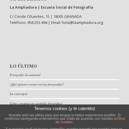
La Ampliadora | Escuela Social de Fotografía
C/ Conde Cifuentes, 15 | 18005 GRANADA
Teléfono: 958 253 494 | Email: hola@laampliadora.org
LO ÚLTIMO
Fotografía documental
¿Qué quieres contar con tus fotografías?
La cianotipia
Cómo construir un portfolio fotográfico
Tenemos cookies (y té calentito)
Nuestra web las utiliza para que tengas la mejor experiencia posible. Si
continúas navegando entendemos que estás de acuerdo con nuestra
política
de cookies
.