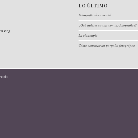
LO ÚLTIMO
Fotografía documental
¿Qué quieres contar con tus fotografías?
ra.org
La cianotipia
Cómo construir un portfolio fotográfico
anada