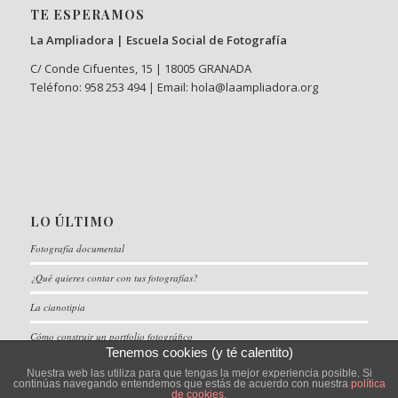
TE ESPERAMOS
La Ampliadora | Escuela Social de Fotografía
C/ Conde Cifuentes, 15 | 18005 GRANADA
Teléfono: 958 253 494 | Email: hola@laampliadora.org
LO ÚLTIMO
Fotografía documental
¿Qué quieres contar con tus fotografías?
La cianotipia
Cómo construir un portfolio fotográfico
Tenemos cookies (y té calentito)
Nuestra web las utiliza para que tengas la mejor experiencia posible. Si
continúas navegando entendemos que estás de acuerdo con nuestra
política
de cookies
.