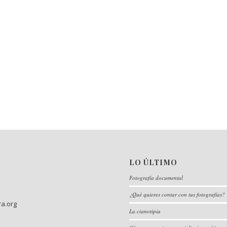
LO ÚLTIMO
Fotografía documental
¿Qué quieres contar con tus fotografías?
ra.org
La cianotipia