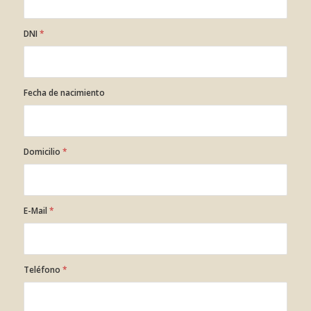
DNI
*
Fecha de nacimiento
Domicilio
*
E-Mail
*
Teléfono
*