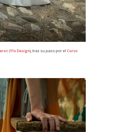
arez
(
Ylo Design
), tras su paso por el
Curso