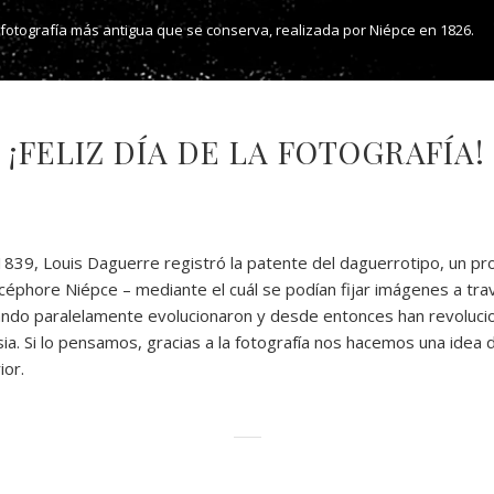
antigua que se conserva, realizada por Niépce en 1826.
¡FELIZ DÍA DE LA FOTOGRAFÍA!
839, Louis Daguerre registró la patente del daguerrotipo, un pr
icéphore Niépce – mediante el cuál se podían fijar imágenes a tra
ndo paralelamente evolucionaron y desde entonces han revoluci
asia. Si lo pensamos, gracias a la fotografía nos hacemos una id
ior.