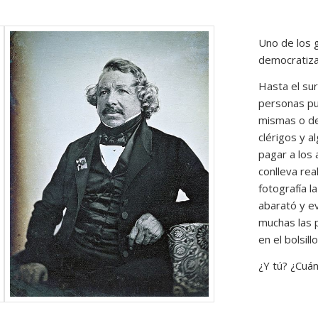
Uno de los g
democratiza
Hasta el sur
personas pu
mismas o de
clérigos y 
pagar a los 
conlleva rea
fotografía l
abarató y e
muchas las 
en el bolsillo
¿Y tú? ¿Cuá