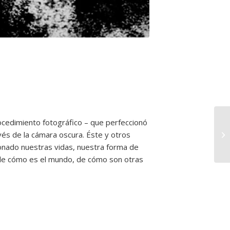
Uno de los primeros daguerrotipo
ocedimiento fotográfico – que perfeccionó
vés de la cámara oscura. Éste y otros
onado nuestras vidas, nuestra forma de
ea de cómo es el mundo, de cómo son otras